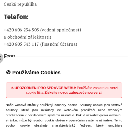
Česká republika
Telefon:
+420 606 234 503 (vedení společnosti
a obchodní záležitosti)
+420 605 543 117 (finanční účtárna)
Fax:
X
+420 226 015 452
🍪 Používáme Cookies
E-mail:
⚠️ UPOZORNĚNÍ PRO SPRÁVCE WEBU:
Používáte zastaralou verzi
cookie lišty.
Získejte novou zabezpečenou verzi.
info@betulinines.com (vedení společnosti
a obchodní záležitosti)
Naše webové stránky používají soubory cookie. Soubory cookie jsou textové
sales@betulinines.com (obchodní záležitosti)
soubory, které jsou ukládány ve webovém prohlížeči nebo webovým
prohlížečem v počítačovém systému uživatele. Pokud uživatel vyvolá webovou
invoice@betulinines.com (finanční účtárna)
stránku, může být soubor cookie uložen v operačním systému uživatele. Tento
soubor cookie obsahuje charakteristický řetězec, který umožňuje