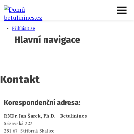
Přejít k hlavnímu obsahu
Menu uživatelského účtu
betulinines.cz
Přihlásit se
Hlavní navigace
Produkty
Služby
Pro školy
Triterpeny
Provozovna
O nás
Poptávka
Kontakt
Kontakt
Korespondenční adresa:
RNDr. Jan Šarek, Ph.D. – Betulinines
Sázavská 323
281 67 Stříbrná Skalice