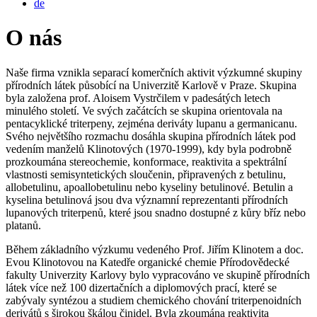
de
O nás
Naše firma vznikla separací komerčních aktivit výzkumné skupiny
přírodních látek působící na Univerzitě Karlově v Praze. Skupina
byla založena prof. Aloisem Vystrčilem v padesátých letech
minulého století. Ve svých začátcích se skupina orientovala na
pentacyklické triterpeny, zejména deriváty lupanu a germanicanu.
Svého největšího rozmachu dosáhla skupina přírodních látek pod
vedením manželů Klinotových (1970-1999), kdy byla podrobně
prozkoumána stereochemie, konformace, reaktivita a spektrální
vlastnosti semisyntetických sloučenin, připravených z betulinu,
allobetulinu, apoallobetulinu nebo kyseliny betulinové. Betulin a
kyselina betulinová jsou dva významní reprezentanti přírodních
lupanových triterpenů, které jsou snadno dostupné z kůry bříz nebo
platanů.
Během základního výzkumu vedeného Prof. Jiřím Klinotem a doc.
Evou Klinotovou na Katedře organické chemie Přírodovědecké
fakulty Univerzity Karlovy bylo vypracováno ve skupině přírodních
látek více než 100 dizertačních a diplomových prací, které se
zabývaly syntézou a studiem chemického chování triterpenoidních
derivátů s širokou škálou činidel. Byla zkoumána reaktivita