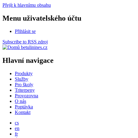
Přejít k hlavnímu obsahu
Menu uživatelského účtu
Přihlásit se
Subscribe to RSS zdroj
betulinines.cz
Hlavní navigace
Produkty
Služby
Pro školy
Triterpeny
Provozovna
O nás
Poptávka
Kontakt
cs
en
fr