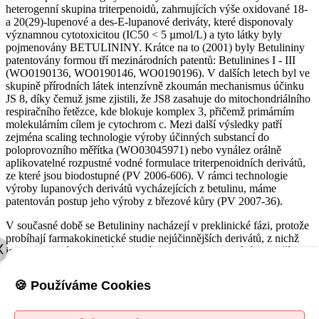
heterogenní skupina triterpenoidů, zahrnujících výše oxidované 18-
a 20(29)-lupenové a des-E-lupanové deriváty, které disponovaly
významnou cytotoxicitou (IC50 < 5 µmol/L) a tyto látky byly
pojmenovány BETULININY. Krátce na to (2001) byly Betulininy
patentovány formou tří mezinárodních patentů: Betulinines I - III
(WO0190136, WO0190146, WO0190196). V dalších letech byl ve
skupině přírodních látek intenzívně zkoumán mechanismus účinku
JS 8, díky čemuž jsme zjistili, že JS8 zasahuje do mitochondriálního
respiračního řetězce, kde blokuje komplex 3, přičemž primárním
molekulárním cílem je cytochrom c. Mezi další výsledky patří
zejména scaling technologie výroby účinných substancí do
poloprovozního měřítka (WO03045971) nebo vynález orálně
aplikovatelné rozpustné vodné formulace triterpenoidních derivátů,
ze které jsou biodostupné (PV 2006-606). V rámci technologie
výroby lupanových derivátů vycházejících z betulinu, máme
patentován postup jeho výroby z březové kůry (PV 2007-36).
V současné době se Betulininy nacházejí v preklinické fázi, protože
probíhají farmakokinetické studie nejúčinnějších derivátů, z nichž
X
jsou selektováni nadějní kandidáti pro in vivo testování na myších.
🍪 Používáme Cookies
Betulin