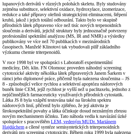
lupanových derivátů v různých polohách skeletu. Byly studovány
zejména substituce, selektivní oxidace, hydroxylace, izomerizace,
redukce a také přípravy olefinů strategickými eliminacemi, štěpení
kruhů, jakož i jejich totální odbourání. Takto bylo ve skupině
přírodních látek připraveno více než tisíc nových terpenoidních
sloučenin a derivátů, jejichž struktury byly jednoznačně potvrzeny
profesionální spektrální analýzou (MS, IR and NMR) a výsledky
publikovány ve více než 70 publikacích v mezinárodních
časopisech. Manželé Klinotovi tak vybudovali pilíř základního
výzkumu chemie triterpenoidů.
V roce 1998 byl ve spolupráci s Laboratoří experimentální
medicíny, Dět. klin. FN Olomouc proveden náhodný screening
cytotoxické aktivity několika látek připravených Janem Šarkem v
rámci jeho diplomové práce, přičemž byla nalezena sloučenina – JS
8 - způsobující velice rychlou a selektivní apoptózu nádorových
buněk linie CEM, jejíž rychlost je vyšší než u paclitaxelu, jednoho z
nejúčinnějších farmaceuticky využívaných přírodních cytostatik.
Látka JS 8 byla vzápětí testována také na širokém spektru
nádorových linií, přičemž bylo zjištěno, že její aktivita je
širokospektrální povahy a látka účinkuje dosud neznámým zbrusu
novým mechanismem účinku. Tato náhoda vedla k navázání úzké
spolupráce s pracovištěm
LEM, vedeným MUDr. Mariánem
Hajdúchem
a cílené syntéze semisyntetických triterpenoidních
derivátů pro screening cytotoxicity. Během roku 1999 byla nalezena